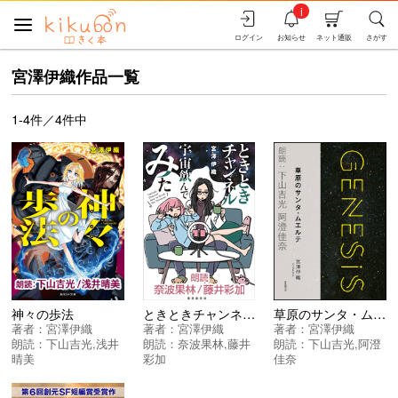
i
ログイン
お知らせ
ネット通販
さがす
宮澤伊織作品一覧
1-4件／4件中
神々の歩法
ときときチャンネル 宇宙飲んでみた
草原のサンタ・ムエルテ ＜Ｇｅｎｅｓｉｓ 一万年の午後＞
著者：
宮澤伊織
著者：
宮澤伊織
著者：
宮澤伊織
朗読：
下山吉光
,
浅井
朗読：
奈波果林
,
藤井
朗読：
下山吉光
,
阿澄
晴美
彩加
佳奈