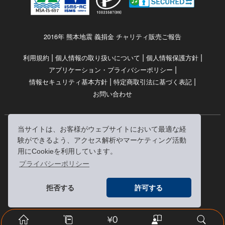
2016年 熊本地震 義捐金 チャリティ販売ご報告
|
|
|
利用規約
個人情報の取り扱いについて
個人情報保護方針
|
アプリケーション・プライバシーポリシー
|
|
情報セキュリティ基本方針
特定商取引法に基づく表記
お問い合わせ
当サイトは、お客様がウェブサイトにおいて最適な経
© RRJ Inc.
験ができるよう、アクセス解析やマーケティング活動
（kikubon/キクボン/きく本/きくほん/キクホン）は
用にCookieを利用しています。
株式会社RRJの登録商標です。
プライバシーポリシー
※当サイトへのリンクは、どうぞご自由にお貼りください
拒否する
許可する