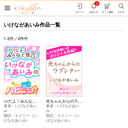
i
ログイン
お知らせ
ネット通販
さがす
いけながあいみ作品一覧
1-2件／2件中
○○だよ！みんなで集合！いけながあいみのハピラジ！
光ちゃんからのラブレター
著者：
いけながあい
著者：
いけながあい
み
み
朗読：
エイミー（い
朗読：
エイミー（い
けながあいみ）
けながあいみ）