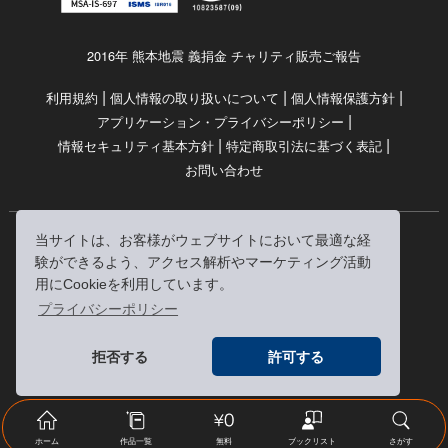
2016年 熊本地震 義捐金 チャリティ販売ご報告
|
|
|
利用規約
個人情報の取り扱いについて
個人情報保護方針
|
アプリケーション・プライバシーポリシー
|
|
情報セキュリティ基本方針
特定商取引法に基づく表記
お問い合わせ
当サイトは、お客様がウェブサイトにおいて最適な経
© RRJ Inc.
験ができるよう、アクセス解析やマーケティング活動
（kikubon/キクボン/きく本/きくほん/キクホン）は
用にCookieを利用しています。
株式会社RRJの登録商標です。
プライバシーポリシー
※当サイトへのリンクは、どうぞご自由にお貼りください
拒否する
許可する
ホーム
作品一覧
無料
ブックリスト
さがす