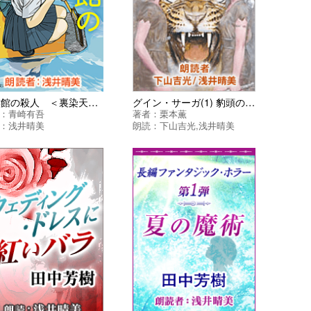
水族館の殺人 ＜裏染天馬シリーズ＞
グイン・サーガ(1) 豹頭の仮面
：
青崎有吾
著者：
栗本薫
：
浅井晴美
朗読：
下山吉光
,
浅井晴美