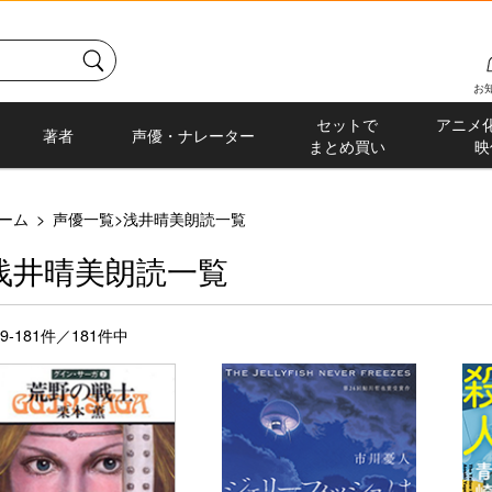
お
セットで
アニメ
著者
声優・ナレーター
まとめ買い
映
ーム
>
声優一覧
>
浅井晴美朗読一覧
浅井晴美朗読一覧
69-181件／181件中