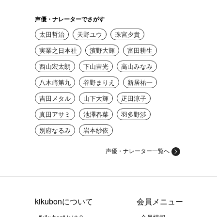
声優・ナレーターでさがす
太田哲治
天野ユウ
珠宮夕貴
実業之日本社
濱野大輝
富田耕生
西山宏太朗
下山吉光
高山みなみ
八木崎第九
谷野まりえ
新居祐一
吉田メタル
山下大輝
疋田涼子
真田アサミ
池澤春菜
羽多野渉
別府なるみ
岩本紗依
声優・ナレーター一覧へ
kikubonについて
会員メニュー