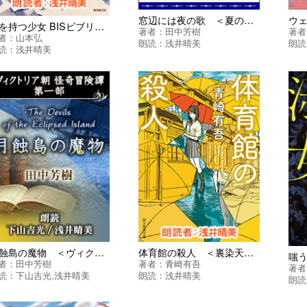
窓辺には夜の歌 ＜夏の魔術シリーズ＞
翼を持つ少女 BISビブリオバトル部 ＜BISビブリオバトル部シリーズ＞
著者：
田中芳樹
著者
者：
山本弘
朗読：
浅井晴美
朗読
読：
浅井晴美
月蝕島の魔物 ＜ヴィクトリア朝怪奇冒険譚シリーズ＞
体育館の殺人 ＜裏染天馬シリーズ＞
者：
田中芳樹
著者：
青崎有吾
著者
読：
下山吉光
,
浅井晴美
朗読：
浅井晴美
朗読