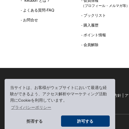
- "kikubon"とは？
- 会員情報
（プロフィール・メルマガ等
- よくある質問-FAQ
- ブックリスト
- お問合せ
- 購入履歴
- ポイント情報
- 会員解除
2016年 熊本地震 義捐金 チャリティ販売ご報告
当サイトは、お客様がウェブサイトにおいて最適な経
験ができるよう、アクセス解析やマーケティング活動
|
|
|
利用規約
個人情報の取り扱いについて
個人情報保護方針
ア
用にCookieを利用しています。
|
特定商取引法に基づく表記
お問い合わせ
プライバシーポリシー
拒否する
許可する