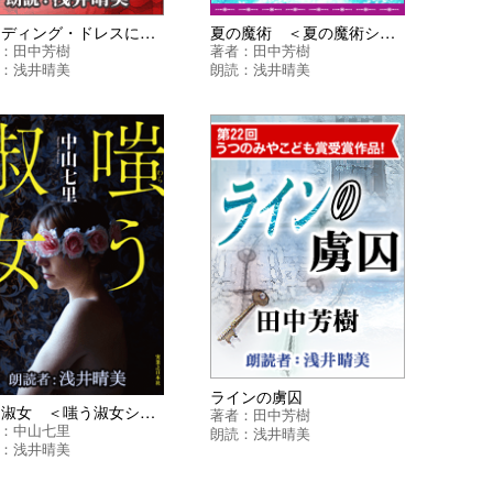
ウェディング・ドレスに紅いバラ
夏の魔術 ＜夏の魔術シリーズ＞
：
田中芳樹
著者：
田中芳樹
：
浅井晴美
朗読：
浅井晴美
ラインの虜囚
嗤う淑女 ＜嗤う淑女シリーズ＞
著者：
田中芳樹
：
中山七里
朗読：
浅井晴美
：
浅井晴美