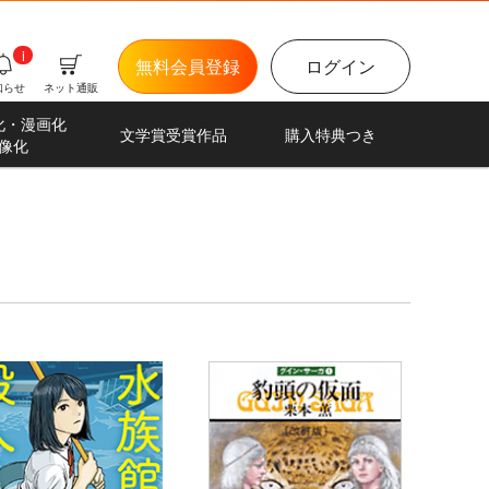
i
無料会員登録
ログイン
知らせ
ネット通販
化・漫画化
文学賞受賞作品
購入特典つき
像化