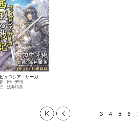
ゼピュロシア・サーガ 西風の戦記
者：
田中芳樹
読：
浅井晴美
3
4
5
6