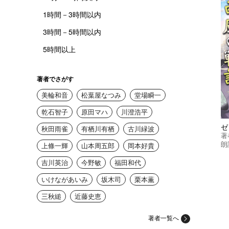
1時間－3時間以内
3時間－5時間以内
5時間以上
著者でさがす
美輪和音
松葉屋なつみ
堂場瞬一
乾石智子
原田マハ
川澄浩平
秋田雨雀
有栖川有栖
古川緑波
著
朗
上條一輝
山本周五郎
岡本好貴
吉川英治
今野敏
福田和代
いけながあいみ
坂木司
栗本薫
三秋縋
近藤史恵
著者一覧へ