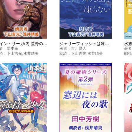
グイン・サーガ(2) 荒野の戦士
ジェリーフィッシュは凍らない ＜マリア＆漣シリーズ＞
者：
栗本薫
著者：
市川憂人
著者
読：
下山吉光
,
浅井晴美
朗読：
下山吉光
,
浅井晴美
朗読