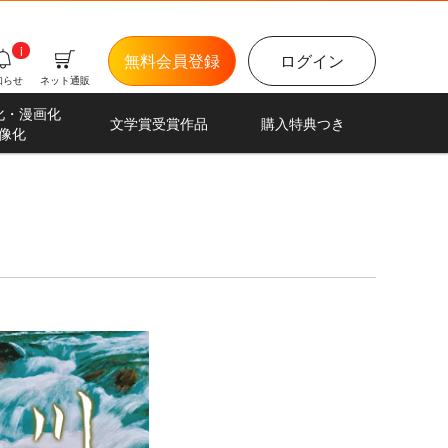
i
無料会員登録
ログイン
知らせ
ネット通販
化・漫画化
文学賞受賞作品
購入特典つき
像化