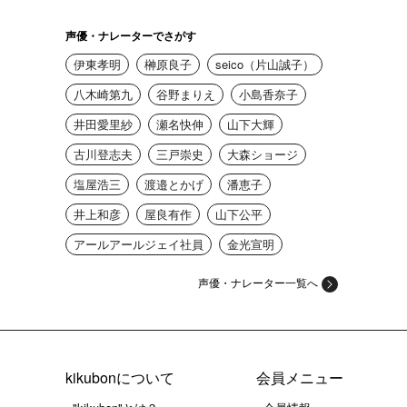
声優・ナレーターでさがす
伊東孝明
榊原良子
seico（片山誠子）
八木崎第九
谷野まりえ
小島香奈子
井田愛里紗
瀬名快伸
山下大輝
古川登志夫
三戸崇史
大森ショージ
塩屋浩三
渡邉とかげ
潘恵子
井上和彦
屋良有作
山下公平
アールアールジェイ社員
金光宣明
声優・ナレーター一覧へ
kikubonについて
会員メニュー