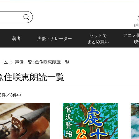
お
セットで
アニメ
著者
声優・ナレーター
まとめ買い
映
ーム
>
声優一覧
>
魚住咲恵朗読一覧
魚住咲恵朗読一覧
-3件／3件中