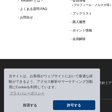
- "kikubon"とは？
- 会員情報
（プロフィール・メルマガ等
- よくある質問-FAQ
- ブックリスト
- お問合せ
- 購入履歴
- ポイント情報
- 会員解除
2016年 熊本地震 義捐金 チャリティ販売ご報告
当サイトは、お客様がウェブサイトにおいて最適な経
験ができるよう、アクセス解析やマーケティング活動
|
|
|
利用規約
個人情報の取り扱いについて
個人情報保護方針
ア
用にCookieを利用しています。
|
特定商取引法に基づく表記
お問い合わせ
プライバシーポリシー
拒否する
許可する