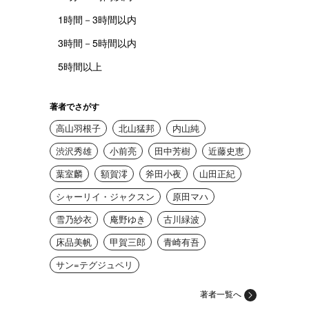
1時間－3時間以内
3時間－5時間以内
5時間以上
著者でさがす
高山羽根子
北山猛邦
内山純
渋沢秀雄
小前亮
田中芳樹
近藤史恵
葉室麟
額賀澪
斧田小夜
山田正紀
シャーリイ・ジャクスン
原田マハ
雪乃紗衣
庵野ゆき
古川緑波
床品美帆
甲賀三郎
青崎有吾
サン=テグジュペリ
著者一覧へ