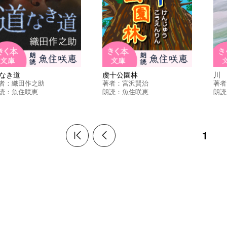
なき道
虔十公園林
川
者：
織田作之助
著者：
宮沢賢治
著者
読：
魚住咲恵
朗読：
魚住咲恵
朗読
1