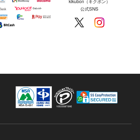
kikubon（キクボン）
公式SNS