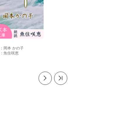
：
岡本 かの子
：
魚住咲恵