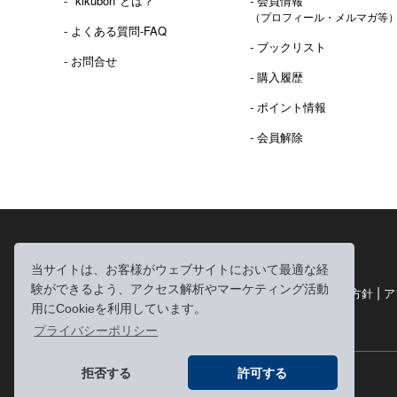
- "kikubon"とは？
- 会員情報
（プロフィール・メルマガ等
- よくある質問-FAQ
- ブックリスト
- お問合せ
- 購入履歴
- ポイント情報
- 会員解除
2016年 熊本地震 義捐金 チャリティ販売ご報告
当サイトは、お客様がウェブサイトにおいて最適な経
験ができるよう、アクセス解析やマーケティング活動
|
|
|
利用規約
個人情報の取り扱いについて
個人情報保護方針
ア
用にCookieを利用しています。
|
特定商取引法に基づく表記
お問い合わせ
プライバシーポリシー
拒否する
許可する