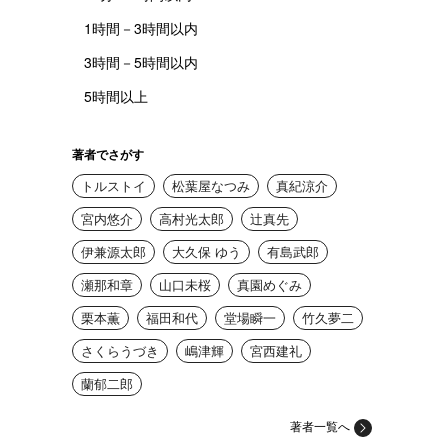
1時間－3時間以内
3時間－5時間以内
5時間以上
著者でさがす
トルストイ
松葉屋なつみ
真紀涼介
宮内悠介
高村光太郎
辻真先
伊兼源太郎
大久保 ゆう
有島武郎
瀬那和章
山口未桜
真園めぐみ
栗本薫
福田和代
堂場瞬一
竹久夢二
さくらうづき
嶋津輝
宮西建礼
蘭郁二郎
著者一覧へ