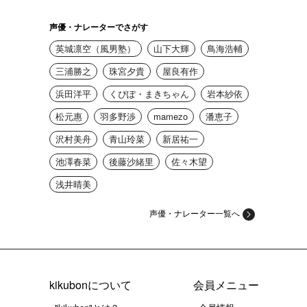
声優・ナレーターでさがす
英城凛空（風男塾）
山下大輝
鳥海浩輔
三浦勝之
珠宮夕貴
屋良有作
浜田洋平
くぴぽ・まきちゃん
岩本紗依
松元惠
羽多野渉
mamezo
潘恵子
沢村美舟
青山玲菜
新居祐一
池澤春菜
後藤沙緒里
佐々木望
浅井晴美
声優・ナレーター一覧へ
kikubonについて
会員メニュー