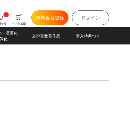
i
無料会員登録
ログイン
知らせ
ネット通販
化・漫画化
文学賞受賞作品
購入特典つき
像化