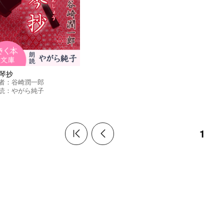
琴抄
者：
谷崎潤一郎
読：
やがら純子
1