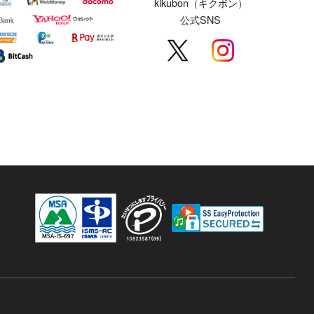
kikubon（キクボン）
公式SNS