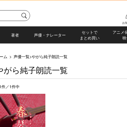
お
セットで
アニメ
著者
声優・ナレーター
まとめ買い
映
ーム
>
声優一覧
>
やがら純子朗読一覧
やがら純子朗読一覧
-1件／1件中