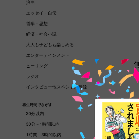
浪曲
エッセイ・自伝
哲学・思想
経済・社会小説
大人も子どもも楽しめる
エンターテインメント
ヒーリング
ラジオ
インタビュー他スペシャル音源
再生時間でさがす
30分以内
30分－1時間以内
1時間－3時間以内