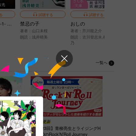
る
試聴する
試聴する
銀河英雄伝説 -1- 黎明篇
禁忌の子
おしの
春
著者：
山口未桜
著者：
芥川龍之介
著者：
朗読：
浅井晴美
朗読：
古川登志夫
,
柿沼紫
朗読：
乃
一覧へ
8月7日更新
ピラジ！
【第123回】青柳亮生とライジングH
AYATOのRock’N’Roll Journey