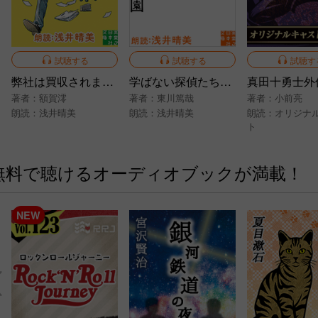
試聴する
試聴する
試聴す
弊社は買収されました！ 総務部・真柴さん最後のお仕事
学ばない探偵たちの学園
著者：
額賀澪
著者：
東川篤哉
著者：
小前亮
朗読：
浅井晴美
朗読：
浅井晴美
朗読：
オリジナ
ト
無料で聴けるオーディオブックが満載！
NEW