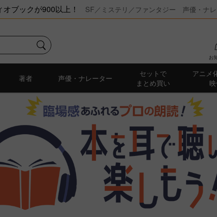
オブックが900以上！
SF／ミステリ／ファンタジー 声優・ナレ
お
セットで
アニメ
著者
声優・ナレーター
まとめ買い
映