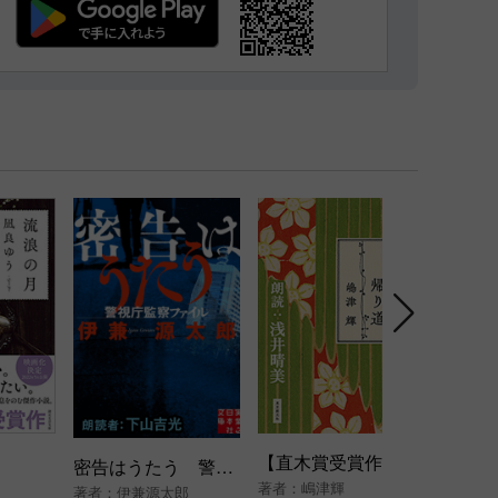
【直木賞受賞作（第174回）】カフェーの帰り道
深淵の
密告はうたう 警視庁監察ファイル
著者：
嶋津輝
著者：
著者：
伊兼源太郎