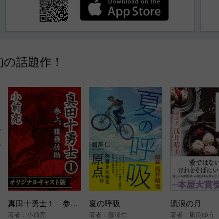
旬の話題作！
真田十勇士１ 参上、猿飛佐助
夏の呼吸
流浪の月
著者：
小前亮
著者：
藤澤仁
著者：
凪良ゆう