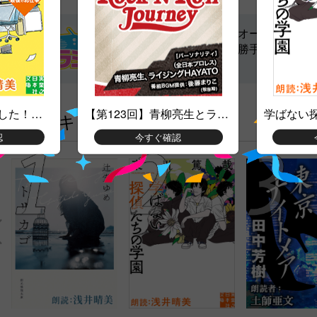
声優・アイドル・朗読・オーディオブッ
ク・作家・ペットの里親勝手に推奨のラ
ジオ局
弊社は買収されました！ 総務部・真柴さん最後のお仕事
【第123回】青柳亮生とライジングHAYATOのRock’N’Roll Journey
学ばない
月間ランキング（先月）
認
今すぐ確認