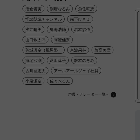
沼倉愛実
別府なるみ
魚住咲恵
怪談朗読チャンネル
森下ひさえ
浅井晴美
鳥海浩輔
岩本紗依
山口敏太郎
阿澄佳奈
英城凛空（風男塾）
奈波果林
兼高美雪
海老沢潮
疋田涼子
箸本のぞみ
古川登志夫
アールアールジェイ社員
小泉瀬奈
佐々木るん
声優・ナレーター一覧へ