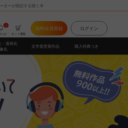
ーターが朗読する聴く本
i
無料会員登録
ログイン
知らせ
ネット通販
化・漫画化
文学賞受賞作品
購入特典つき
像化