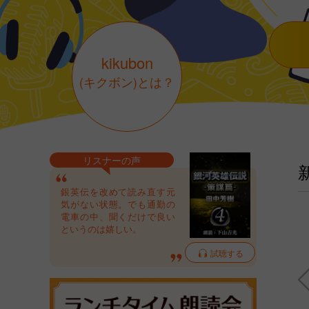
kikubon
(キクボン)とは？
リスナーの声
銀英伝を改めて読み直す元
気がない状態。でも通勤の
電車の中、聞くだけで良い
というのは嬉しい。
試聴する