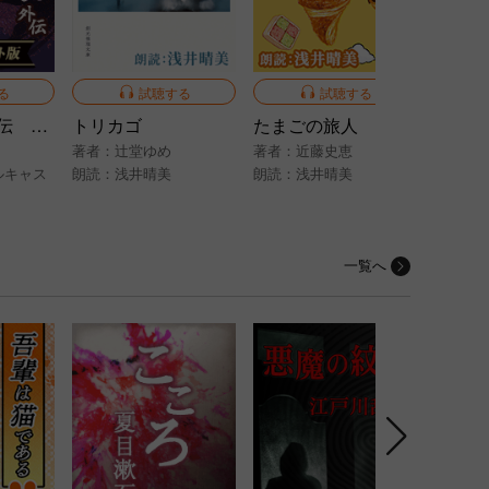
る
試聴する
試聴する
真田十勇士外伝 忍び里の兄弟
トリカゴ
たまごの旅人
黄昏時
著者：
辻堂ゆめ
著者：
近藤史恵
著者：
ルキャス
朗読：
浅井晴美
朗読：
浅井晴美
朗読：
一覧へ