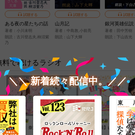
試聴する
試聴する
試聴す
ある夜の星たちの話
山月記
著者：
小川未明
著者：
中島敦
,
小前亮
著者：
田中芳樹
朗読：
古川登志夫
,
柿沼紫
朗読：
山下大輝
朗読：
下山吉光
乃
無料で聴けるラジオ
＼＼ 新着続々配信中。／／
7月15日更新
7月31日更新
【第83回】奈波果林と藤井彩加のハ
【第56回】山下大輝のハ
ピラジ！