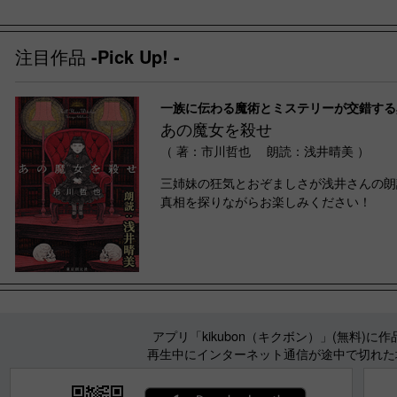
注目作品
-Pick Up! -
一族に伝わる魔術とミステリーが交錯する
あの魔女を殺せ
（ 著：市川哲也 朗読：浅井晴美 ）
三姉妹の狂気とおぞましさが浅井さんの朗
真相を探りながらお楽しみください！
アプリ「kikubon（キクボン）」(無料)
再生中にインターネット通信が途中で切れた