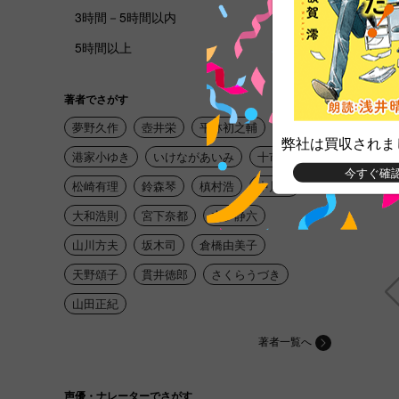
3時間－5時間以内
5時間以上
著者でさがす
夢野久作
壺井栄
平林初之輔
港家小ゆき
いけながあいみ
十市社
今すぐ確
松崎有理
鈴森琴
槙村浩
中川越
大和浩則
宮下奈都
本多静六
山川方夫
坂木司
倉橋由美子
天野頌子
貫井徳郎
さくらうづき
山田正紀
著者一覧へ
声優・ナレーターでさがす