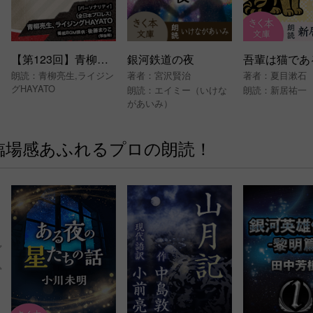
【第123回】青柳亮生とライジングHAYATOのRock’N’Roll Journey
銀河鉄道の夜
朗読：
青柳亮生
,
ライジン
著者：
宮沢賢治
著者：
夏目漱石
グHAYATO
朗読：
エイミー（いけな
朗読：
新居祐一
があいみ）
臨場感あふれるプロの朗読！