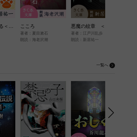
吾輩は猫である＜一＞
こころ
悪魔の紋章 ＜江戸川乱歩「名探偵・明智小五郎」シリーズ＞
著者：
夏目漱石
著者：
江戸川乱歩
著者：
朗読：
海老沢潮
朗読：
新居祐一
朗読：
一覧へ