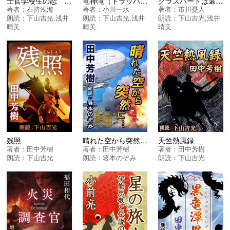
士官学校生の恋 ＜銀河英雄伝説列伝〈１〉晴れあがる銀河＞
竜神滝（ドラッハ・ヴァッサーフェル）の皇帝陛下 ＜銀河英雄伝説列伝〈１〉晴れあがる銀河＞
グラスバードは還らない ＜マリア＆漣シリーズ＞
著者：
石持浅海
著者：
小川一水
著者：
市川憂人
朗読：
下山吉光
,
浅井
朗読：
下山吉光
,
浅井
朗読：
下山吉光
,
浅井
晴美
晴美
晴美
残照
晴れた空から突然に・・・
天竺熱風録
著者：
田中芳樹
著者：
田中芳樹
著者：
田中芳樹
朗読：
下山吉光
朗読：
箸本のぞみ
朗読：
下山吉光