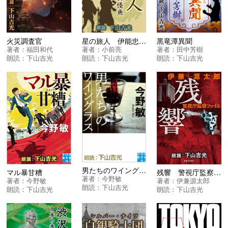
火災調査官
星の旅人 伊能忠敬と伝説の怪魚
黒竜潭異聞
著者：
福田和代
著者：
小前亮
著者：
田中芳樹
朗読：
下山吉光
朗読：
下山吉光
朗読：
下山吉光
男たちのワイングラス
マル暴甘糟
残響 警視庁監察ファイル
著者：
今野敏
著者：
今野敏
著者：
伊兼源太郎
朗読：
下山吉光
朗読：
下山吉光
朗読：
下山吉光