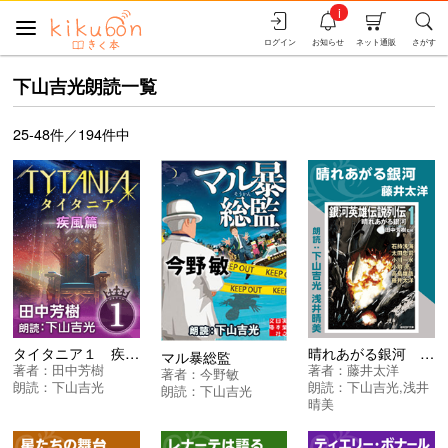
i
ログイン
お知らせ
ネット通販
さがす
下山吉光朗読一覧
25-48件／194件中
タイタニア１ 疾風篇
晴れあがる銀河 ＜銀河英雄伝説列伝〈１〉晴れあがる銀河＞
マル暴総監
著者：
田中芳樹
著者：
藤井太洋
著者：
今野敏
朗読：
下山吉光
朗読：
下山吉光
,
浅井
朗読：
下山吉光
晴美