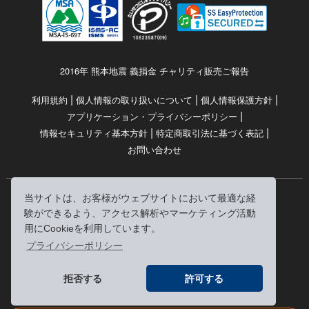
2016年 熊本地震 義捐金 チャリティ販売ご報告
|
|
|
利用規約
個人情報の取り扱いについて
個人情報保護方針
|
アプリケーション・プライバシーポリシー
|
|
情報セキュリティ基本方針
特定商取引法に基づく表記
お問い合わせ
当サイトは、お客様がウェブサイトにおいて最適な経
© RRJ Inc.
験ができるよう、アクセス解析やマーケティング活動
（kikubon/キクボン/きく本/きくほん/キクホン）は
用にCookieを利用しています。
株式会社RRJの登録商標です。
プライバシーポリシー
※当サイトへのリンクは、どうぞご自由にお貼りください
拒否する
許可する