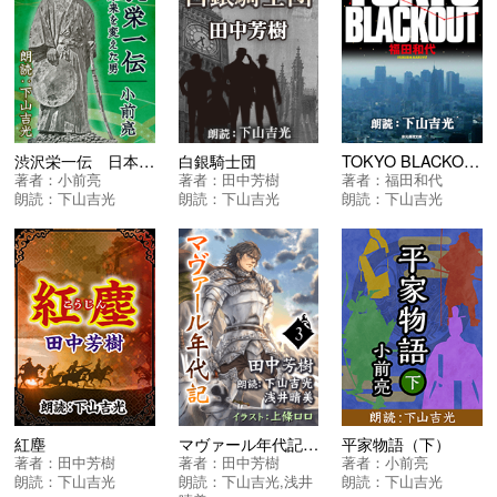
渋沢栄一伝 日本の未来を変えた男
白銀騎士団
TOKYO BLACKOUT
著者：
小前亮
著者：
田中芳樹
著者：
福田和代
朗読：
下山吉光
朗読：
下山吉光
朗読：
下山吉光
紅塵
マヴァール年代記 第3巻 炎の凱歌
平家物語（下）
著者：
田中芳樹
著者：
田中芳樹
著者：
小前亮
朗読：
下山吉光
朗読：
下山吉光
,
浅井
朗読：
下山吉光