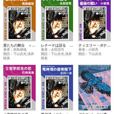
星たちの舞台 ＜銀河英雄伝説列伝〈１〉晴れあがる銀河＞
レナーテは語る ＜銀河英雄伝説列伝〈１〉晴れあがる銀河＞
ティエリー・ボナール最後の戦い ＜銀河英雄伝説列伝〈１〉晴れあがる銀河＞
著者：
高島雄哉
著者：
太田忠司
著者：
小前亮
朗読：
下山吉光
,
浅井
朗読：
下山吉光
,
浅井
朗読：
下山吉光
晴美
晴美