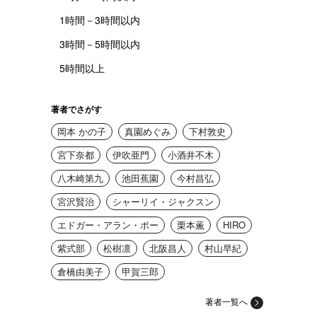
1時間－3時間以内
3時間－5時間以内
5時間以上
著者でさがす
岡本 かの子
真園めぐみ
下村敦史
宮下奈都
伊吹亜門
小酒井不木
八木崎第九
池田蕉園
今村昌弘
宮沢賢治
シャーリイ・ジャクスン
エドガー・アラン・ポー
栗本薫
HIRO
紫式部
松樹凛
北阪昌人
村山早紀
倉橋由美子
甲賀三郎
著者一覧へ