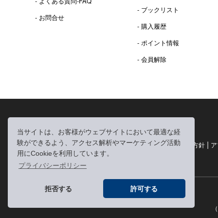
- よくある質問-FAQ
- ブックリスト
- お問合せ
- 購入履歴
- ポイント情報
- 会員解除
2016年 熊本地震 義捐金 チャリティ販売ご報告
当サイトは、お客様がウェブサイトにおいて最適な経
験ができるよう、アクセス解析やマーケティング活動
|
|
|
利用規約
個人情報の取り扱いについて
個人情報保護方針
ア
用にCookieを利用しています。
|
特定商取引法に基づく表記
お問い合わせ
プライバシーポリシー
拒否する
許可する
（