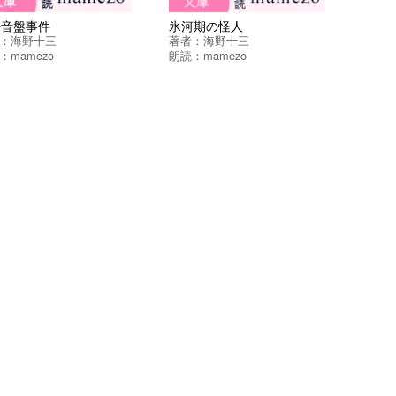
号音盤事件
氷河期の怪人
：
海野十三
著者：
海野十三
：
mamezo
朗読：
mamezo