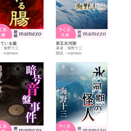
きている腸
第五氷河期
：
海野十三
著者：
海野十三
：
mamezo
朗読：
mamezo