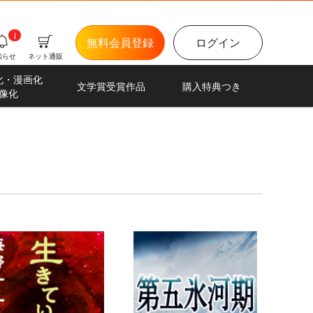
i
無料会員登録
ログイン
知らせ
ネット通販
化・漫画化
文学賞受賞作品
購入特典つき
像化