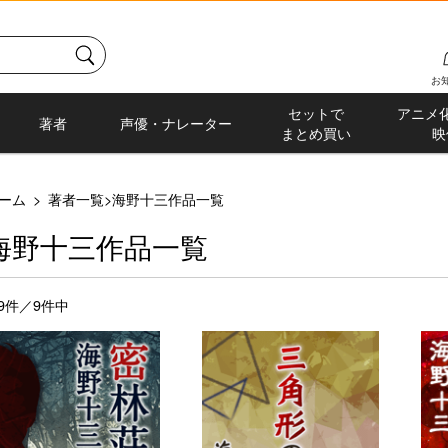
お
セットで
アニメ
著者
声優・ナレーター
まとめ買い
映
ーム
>
著者一覧
>
海野十三作品一覧
海野十三作品一覧
-9件／9件中