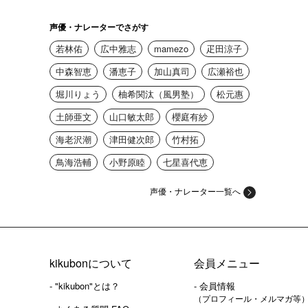
声優・ナレーターでさがす
若林佑
広中雅志
mamezo
疋田涼子
中森智恵
潘恵子
加山真司
広瀬裕也
堀川りょう
柚希関汰（風男塾）
松元惠
土師亜文
山口敏太郎
櫻庭有紗
海老沢潮
津田健次郎
竹村拓
鳥海浩輔
小野原睦
七星喜代恵
声優・ナレーター一覧へ
kikubonについて
会員メニュー
- "kikubon"とは？
- 会員情報
（プロフィール・メルマガ等