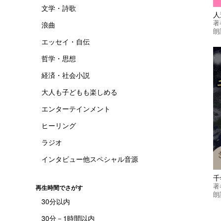
文学・詩歌
人
著
浪曲
朗
エッセイ・自伝
哲学・思想
経済・社会小説
大人も子どもも楽しめる
エンターテインメント
ヒーリング
ラジオ
インタビュー他スペシャル音源
千
著
再生時間でさがす
朗
30分以内
30分－1時間以内