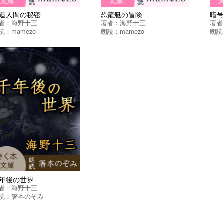
造人間の秘密
恐龍艇の冒険
暗
者：
海野十三
著者：
海野十三
著者
読：
mamezo
朗読：
mamezo
朗読
年後の世界
者：
海野十三
読：
箸本のぞみ