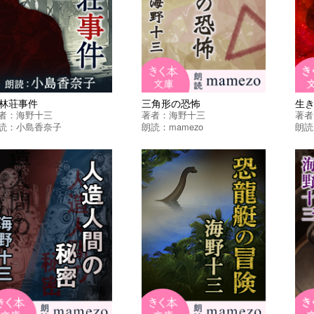
林荘事件
三角形の恐怖
生
者：
海野十三
著者：
海野十三
著者
読：
小島香奈子
朗読：
mamezo
朗読