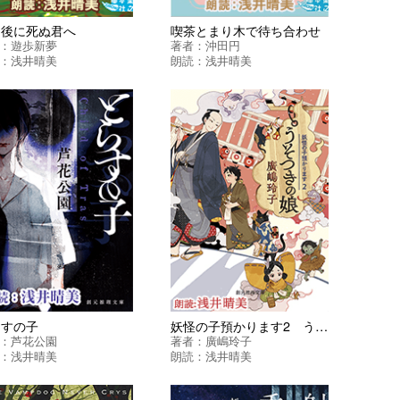
日後に死ぬ君へ
喫茶とまり木で待ち合わせ
：
遊歩新夢
著者：
沖田円
：
浅井晴美
朗読：
浅井晴美
らすの子
妖怪の子預かります2 うそつきの娘
：
芦花公園
著者：
廣嶋玲子
：
浅井晴美
朗読：
浅井晴美