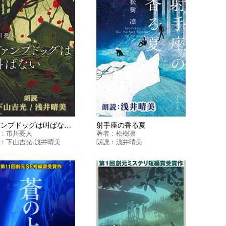
ヴァンプドッグは叫ばない ＜マリア＆漣シリーズ＞
射手座の香る夏
：
市川憂人
著者：
松樹凛
：
下山吉光
,
浅井晴美
朗読：
浅井晴美