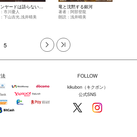
ボーンヤードは語らない ＜マリア＆漣シリーズ＞
竜と沈黙する銀河
：
市川憂人
著者：
阿部登龍
：
下山吉光
,
浅井晴美
朗読：
浅井晴美
5
方法
FOLLOW
kikubon（キクボン）
公式SNS