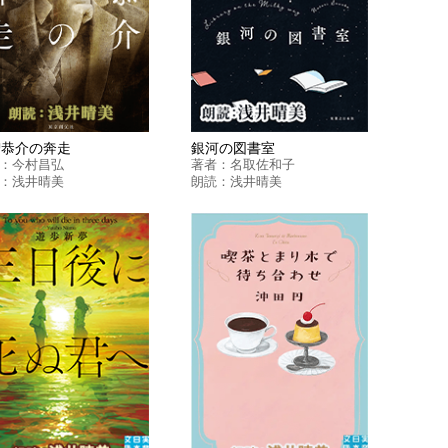
智恭介の奔走
銀河の図書室
：
今村昌弘
著者：
名取佐和子
：
浅井晴美
朗読：
浅井晴美