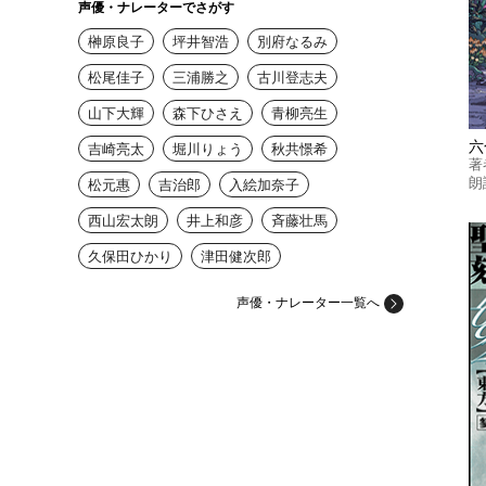
声優・ナレーターでさがす
榊原良子
坪井智浩
別府なるみ
松尾佳子
三浦勝之
古川登志夫
山下大輝
森下ひさえ
青柳亮生
六
吉崎亮太
堀川りょう
秋共憬希
著
朗
松元惠
吉治郎
入絵加奈子
西山宏太朗
井上和彦
斉藤壮馬
久保田ひかり
津田健次郎
声優・ナレーター一覧へ