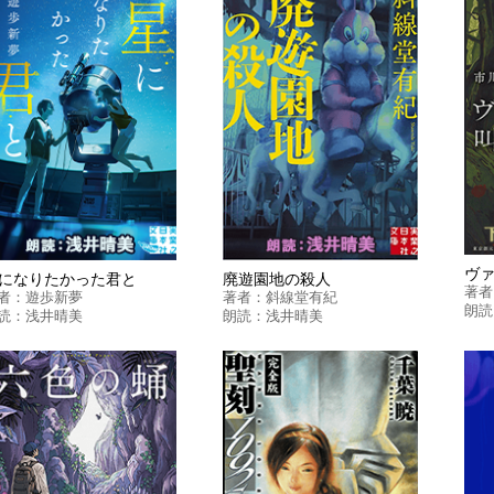
になりたかった君と
廃遊園地の殺人
著者
者：
遊歩新夢
著者：
斜線堂有紀
朗読
読：
浅井晴美
朗読：
浅井晴美