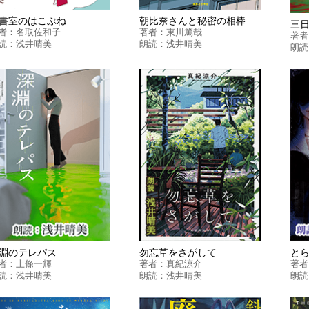
書室のはこぶね
朝比奈さんと秘密の相棒
三
者：
名取佐和子
著者：
東川篤哉
著者
読：
浅井晴美
朗読：
浅井晴美
朗読
淵のテレパス
勿忘草をさがして
と
者：
上條一輝
著者：
真紀涼介
著者
読：
浅井晴美
朗読：
浅井晴美
朗読