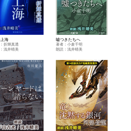
の上海
嘘つきたちへ
：
折輝真透
著者：
小倉千明
：
浅井晴美
朗読：
浅井晴美