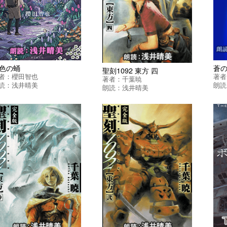
色の蛹
蒼
聖刻1092 東方 四
者：
櫻田智也
著者
著者：
千葉暁
読：
浅井晴美
朗読
朗読：
浅井晴美