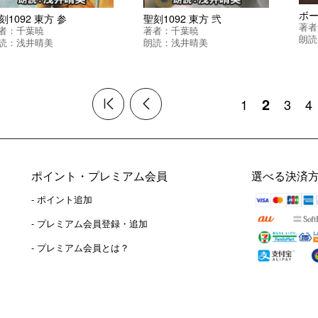
刻1092 東方 参
聖刻1092 東方 弐
著者
者：
千葉暁
著者：
千葉暁
朗読
読：
浅井晴美
朗読：
浅井晴美
2
1
3
4
ポイント・プレミアム会員
選べる決済
- ポイント追加
）
- プレミアム会員登録・追加
- プレミアム会員とは？