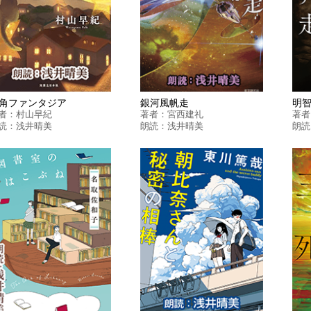
角ファンタジア
銀河風帆走
明
者：
村山早紀
著者：
宮西建礼
著者
読：
浅井晴美
朗読：
浅井晴美
朗読