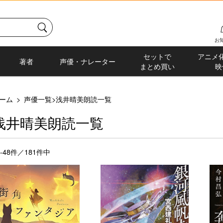
お
セットで
アニメ
著者
声優・ナレーター
まとめ買い
映
ーム
>
声優一覧
>
浅井晴美朗読一覧
浅井晴美朗読一覧
5-48件／181件中