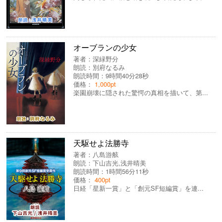
オーブランの少女
著者：
深緑野分
朗読：
別府なるみ
朗読時間：9時間40分28秒
価格：
1,000pt
楽園崩壊に隠された驚愕の真相を描いて、第...
天駆せよ法勝寺
著者：
八島游舷
朗読：
下山吉光
,
浅井晴美
朗読時間：1時間56分11秒
価格：
400pt
日経「星新一賞」と「創元SF短編賞」を連...