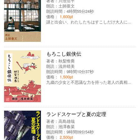
著者：
川澄浩平
朗読：
土師亜文
朗読時間：4時間55分24秒
価格：
1,600pt
謎と出会い、わたしたちはすこしだけ大人に...
もろこし銀侠伝
著者：
秋梨惟喬
朗読：
浅井晴美
朗読時間：9時間10分37秒
価格：
1,500pt
九歳の少女と不思議な力を持った老人の真相...
ランドスケープと夏の定理
著者：
高島雄哉
朗読：
池澤春菜
朗読時間：9時間09分54秒
価格：
2,500pt