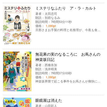
ミステリなふたり ア・ラ・カルト
著者：
太田忠司
朗読：
別府なるみ
朗読時間：7時間53分11秒
価格：
1,000pt
旦那さまお手製の料理と名推理が、今夜も食...
無花果の実のなるころに お蔦さんの
神楽坂日記
著者：
西條奈加
朗読：
浅井晴美
朗読時間：7時間37分03秒
価格：
1,000pt
神楽坂界隈で起こる事件をお蔦さんが痛快に...
眼鏡屋は消えた
著者：
山田彩人