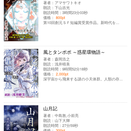
著者：
アマサワトキオ
朗読：
下山吉光
朗読時間：3時間23分03秒
価格：
800pt
第10回創元ＳＦ短編賞受賞作品。新時代を...
風とタンポポ ～惑星環物語～
著者：
森岡浩之
朗読：
浅井晴美
朗読時間：9時間52分18秒
価格：
2,000pt
深宇宙から飛来する謎の小天体群。人類の存...
山月記
著者：
中島敦
,
小前亮
朗読：
山下大輝
朗読時間：27分59秒
価格：
300pt