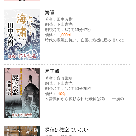
海嘯
著者：
田中芳樹
朗読：
下山吉光
朗読時間：8時間35分47秒
価格：
1,000pt
時代の激流に抗い、亡国の危機に己を貫いた...
屍実盛
著者：
齊藤飛鳥
朗読：
下山吉光
朗読時間：1時間50分26秒
価格：
400pt
木曾義仲から依頼された難解な謎に、一族の...
探偵は教室にいない