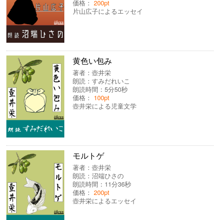
価格：
200pt
片山広子によるエッセイ
黄色い包み
著者：
壺井栄
朗読：
すみだれいこ
朗読時間：5分50秒
価格：
100pt
壺井栄による児童文学
モルトゲ
著者：
壺井栄
朗読：
沼端ひさの
朗読時間：11分36秒
価格：
200pt
壺井栄によるエッセイ