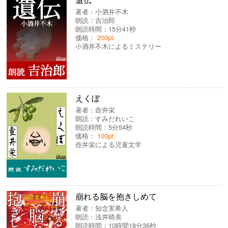
著者：
小酒井不木
朗読：
吉治郎
朗読時間：15分41秒
価格：
200pt
小酒井不木によるミステリー
えくぼ
著者：
壺井栄
朗読：
すみだれいこ
朗読時間：5分54秒
価格：
100pt
壺井栄による児童文学
崩れる脳を抱きしめて
著者：
知念実希人
朗読：
浅井晴美
朗読時間：10時間18分36秒