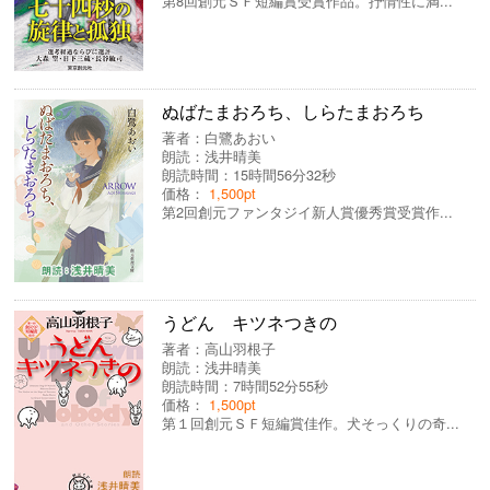
第8回創元ＳＦ短編賞受賞作品。抒情性に満...
ぬばたまおろち、しらたまおろち
著者：
白鷺あおい
朗読：
浅井晴美
朗読時間：15時間56分32秒
価格：
1,500pt
第2回創元ファンタジイ新人賞優秀賞受賞作...
うどん キツネつきの
著者：
高山羽根子
朗読：
浅井晴美
朗読時間：7時間52分55秒
価格：
1,500pt
第１回創元ＳＦ短編賞佳作。犬そっくりの奇...