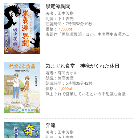
黒竜潭異聞
著者：
田中芳樹
朗読：
下山吉光
朗読時間：7時間52分19秒
価格：
1,500pt
表題作「黒龍潭異聞」ほか、中国歴史奇譚の...
気まぐれ食堂 神様がくれた休日
著者：
有間カオル
朗読：
兼高美雪
朗読時間：5時間35分42秒
価格：
1,000pt
気まぐれで営業しているという不思議な食堂...
奔流
著者：
田中芳樹
朗読：
下山吉光