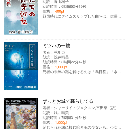
朗読：
青山桐子
朗読時間：6時間53分19秒
価格：
400pt
戦国時代にタイムスリップした由斗は、信長...
ミツハの一族
著者：
乾ルカ
朗読：
浅井晴美
朗読時間：8時間22分47秒
価格：
1,000pt
死者の未練の謎を解けるのは「烏目役」「水...
ずっとお城で暮らしてる
著者：
シャーリイ・ジャクスン
,
市田泉【訳】
朗読：
浅井晴美
朗読時間：7時間31分54秒
価格：
1,000pt
閉じられた城に棲む暗き魂の少女たち。少女...