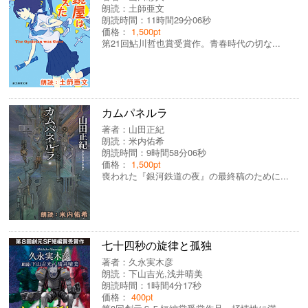
朗読：
土師亜文
朗読時間：11時間29分06秒
価格：
1,500pt
第21回鮎川哲也賞受賞作。青春時代の切な...
カムパネルラ
著者：
山田正紀
朗読：
米内佑希
朗読時間：9時間58分06秒
価格：
1,500pt
喪われた『銀河鉄道の夜』の最終稿のために...
七十四秒の旋律と孤独
著者：
久永実木彦
朗読：
下山吉光
,
浅井晴美
朗読時間：1時間4分17秒
価格：
400pt