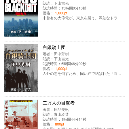
朗読：
下山吉光
朗読時間：13時間0分10秒
価格：
1,800pt
未曾有の大停電が、東京を襲う。深刻なトラ...
白銀騎士団
著者：
田中芳樹
朗読：
下山吉光
朗読時間：6時間46分02秒
価格：
1,900pt
人外の悪を倒すため、固い絆で結ばれた「白...
二万人の目撃者
著者：
床品美帆
朗読：
青山玲菜
朗読時間：1時間44分14秒
価格：
800pt
友を殺した犯人のアリバイを証明するのは、...