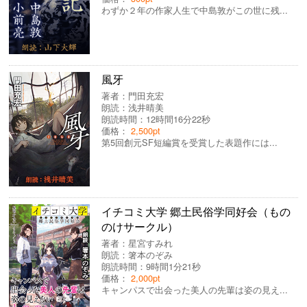
わずか２年の作家人生で中島敦がこの世に残...
風牙
著者：
門田充宏
朗読：
浅井晴美
朗読時間：12時間16分22秒
価格：
2,500pt
第5回創元SF短編賞を受賞した表題作には...
イチコミ大学 郷土民俗学同好会（もの
のけサークル）
著者：
星宮すみれ
朗読：
箸本のぞみ
朗読時間：9時間1分21秒
価格：
2,000pt
キャンパスで出会った美人の先輩は姿の見え...