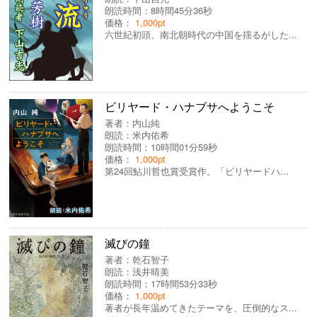
朗読時間：8時間45分36秒
価格：
1,000pt
六世紀初頭、南北朝時代の中国を揺るがした...
ビリヤード・ハナブサへようこそ
著者：
内山純
朗読：
米内佑希
朗読時間：10時間01分59秒
価格：
1,000pt
第24回鮎川哲也賞受賞作。「ビリヤードハ...
滅びの鐘
著者：
乾石智子
朗読：
浅井晴美
朗読時間：17時間53分33秒
価格：
1,000pt
著者が長年温めてきたテーマを、圧倒的なス...