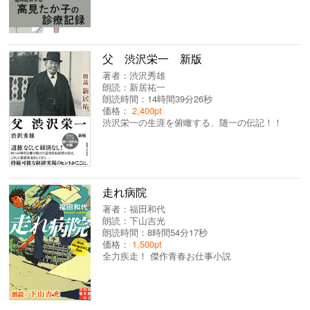
父 渋沢栄一 新版
著者：
渋沢秀雄
朗読：
新居祐一
朗読時間：14時間39分26秒
価格：
2,400pt
渋沢栄一の生涯を俯瞰する、随一の伝記！！
走れ病院
著者：
福田和代
朗読：
下山吉光
朗読時間：8時間54分17秒
価格：
1,500pt
全力疾走！ 傑作青春お仕事小説