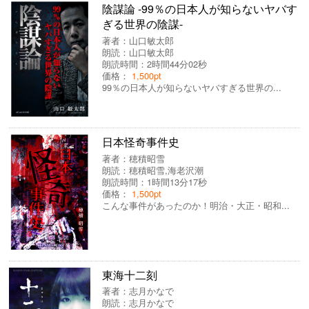
陰謀論 -99％の日本人が知らないヤバす
ぎる世界の陰謀-
著者：
山口敏太郎
朗読：
山口敏太郎
朗読時間：2時間44分02秒
価格：
1,500pt
99％の日本人が知らないヤバすぎる世界の...
日本怪奇事件史
著者：
穂積昭雪
朗読：
穂積昭雪
,
海老沢潮
朗読時間：1時間13分17秒
価格：
1,500pt
こんな事件があったのか！明治・大正・昭和...
東海十二刻
著者：
志月かなで
朗読：
志月かなで