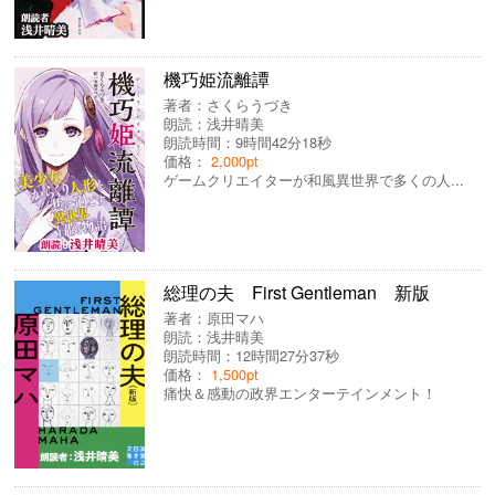
機巧姫流離譚
著者：
さくらうづき
朗読：
浅井晴美
朗読時間：9時間42分18秒
価格：
2,000pt
ゲームクリエイターが和風異世界で多くの人...
総理の夫 First Gentleman 新版
著者：
原田マハ
朗読：
浅井晴美
朗読時間：12時間27分37秒
価格：
1,500pt
痛快＆感動の政界エンターテインメント！