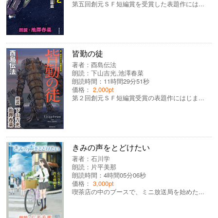
第五回創元ＳＦ短編賞を受賞した表題作には...
皆勤の徒
著者：
酉島伝法
朗読：
下山吉光
,
池澤春菜
朗読時間：11時間29分51秒
価格：
2,000pt
第２回創元ＳＦ短編賞受賞の表題作にはじま...
きみの声をとどけたい
著者：
石川学
朗読：
片平美那
朗読時間：4時間05分06秒
価格：
3,000pt
喫茶店の中のブースで、ミニ放送局を始めた...