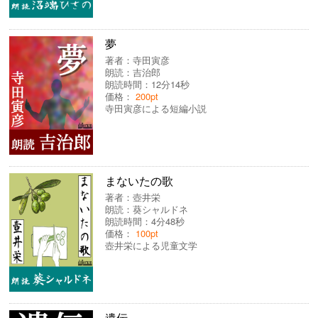
夢
著者：
寺田寅彦
朗読：
吉治郎
朗読時間：12分14秒
価格：
200pt
寺田寅彦による短編小説
まないたの歌
著者：
壺井栄
朗読：
葵シャルドネ
朗読時間：4分48秒
価格：
100pt
壺井栄による児童文学
遺伝