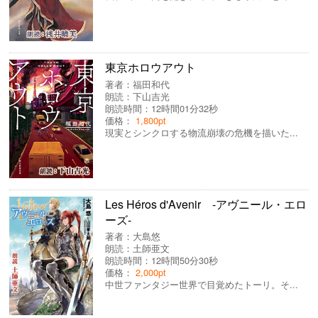
東京ホロウアウト
著者：
福田和代
朗読：
下山吉光
朗読時間：12時間01分32秒
価格：
1,800pt
現実とシンクロする物流崩壊の危機を描いた...
Les Héros d'Avenir -アヴニール・エロ
ーズ-
著者：
大島悠
朗読：
土師亜文
朗読時間：12時間50分30秒
価格：
2,000pt
中世ファンタジー世界で目覚めたトーリ。そ...