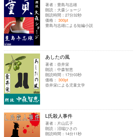
著者：
豊島与志雄
朗読：
大森ショージ
朗読時間：27分32秒
価格：
300pt
豊島与志雄による短編小説
あしたの風
著者：
壺井栄
朗読：
中森智恵
朗読時間：17分03秒
価格：
300pt
壺井栄による児童文学
L氏殺人事件
著者：
片山広子
朗読：
沼端ひさの
朗読時間：14分11秒