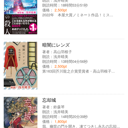
朗読：
浅井晴美
朗読時間：18時間53分51秒
価格：
2,500pt
2022年 本屋大賞ノミネート作品！ミス...
暗闇にレンズ
著者：
高山羽根子
朗読：
浅井晴美
朗読時間：13時間04分56秒
価格：
2,500pt
第163回芥川龍之介賞受賞者・高山羽根子...
忘却城
著者：
鈴森琴
朗読：
浅井晴美
朗読時間：14時間20分39秒
価格：
1,800pt
我、幽世の門を開き、凍てつきし永久の忘却...