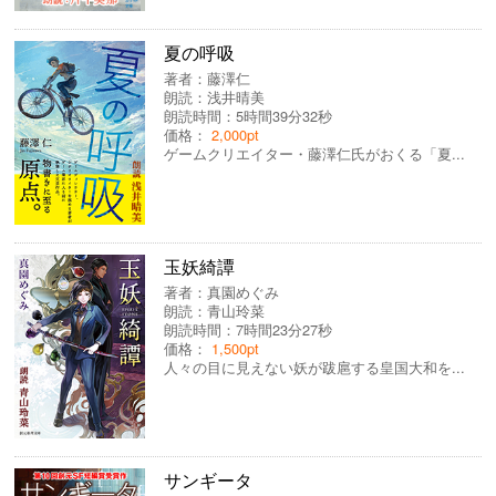
夏の呼吸
著者：
藤澤仁
朗読：
浅井晴美
朗読時間：5時間39分32秒
価格：
2,000pt
ゲームクリエイター・藤澤仁氏がおくる「夏...
玉妖綺譚
著者：
真園めぐみ
朗読：
青山玲菜
朗読時間：7時間23分27秒
価格：
1,500pt
人々の目に見えない妖が跋扈する皇国大和を...
サンギータ