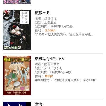
流浪の月
著者：
凪良ゆう
朗読：
土師亜文
朗読時間：10時間21分20秒
価格：
2,000pt
2020年本屋大賞受賞作。実力派作家が遺...
機械はなぜ祈るか
著者：
南雲マサキ
朗読：
久保田ひかり
朗読時間：2時間32分24秒
価格：
800pt
第9回創元ＳＦ短編賞優秀賞受賞。喋るロボ...
童貞