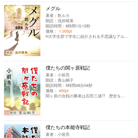
メグル
著者：
乾ルカ
朗読：
浅井晴美
朗読時間：8時間1分12秒
価格：
1,000pt
H大学生部で学生に紹介される不思議なアル...
僕たちの関ヶ原戦記
著者：
小前亮
朗読：
青山桐子
朗読時間：5時間48分04秒
価格：
400pt
関ヶ原の合戦の勝者は石田三成!? 歴史を...
僕たちの本能寺戦記
著者：
小前亮