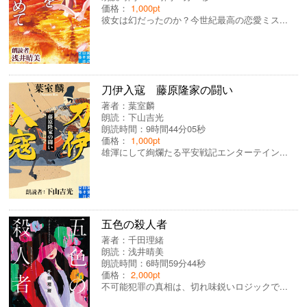
価格：
1,000pt
彼女は幻だったのか？今世紀最高の恋愛ミス...
刀伊入寇 藤原隆家の闘い
著者：
葉室麟
朗読：
下山吉光
朗読時間：9時間44分05秒
価格：
1,000pt
雄渾にして絢爛たる平安戦記エンターテイン...
五色の殺人者
著者：
千田理緒
朗読：
浅井晴美
朗読時間：6時間59分44秒
価格：
2,000pt
不可能犯罪の真相は、切れ味鋭いロジックで...