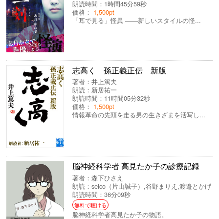
朗読時間：1時間45分59秒
価格：
1,500pt
「耳で見る」怪異 ――新しいスタイルの怪...
志高く 孫正義正伝 新版
著者：
井上篤夫
朗読：
新居祐一
朗読時間：11時間05分32秒
価格：
1,500pt
情報革命の先頭を走る男の生きざまを活写し...
脳神経科学者 高見たか子の診療記録
著者：
森下ひさえ
朗読：
seico（片山誠子）
,
谷野まりえ
,
渡邉とかげ
朗読時間：36分09秒
無料で聴ける
脳神経科学者高見たか子の物語。