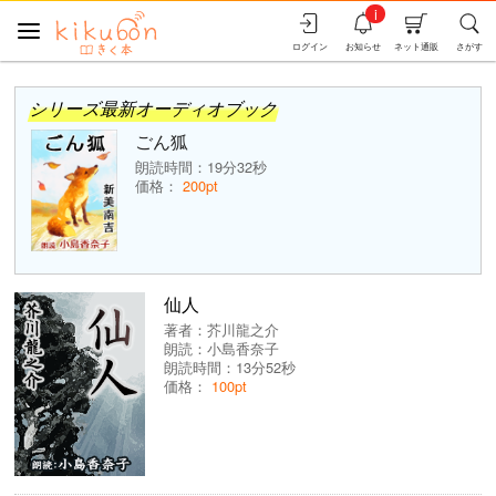
i
ログイン
お知らせ
ネット通販
さがす
シリーズ最新オーディオブック
ごん狐
朗読時間：19分32秒
価格：
200pt
仙人
著者：
芥川龍之介
朗読：
小島香奈子
朗読時間：13分52秒
価格：
100pt