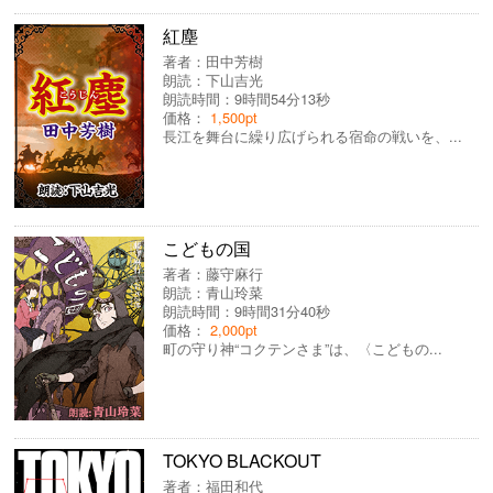
紅塵
著者：
田中芳樹
朗読：
下山吉光
朗読時間：9時間54分13秒
価格：
1,500pt
長江を舞台に繰り広げられる宿命の戦いを、...
こどもの国
著者：
藤守麻行
朗読：
青山玲菜
朗読時間：9時間31分40秒
価格：
2,000pt
町の守り神“コクテンさま”は、〈こどもの...
TOKYO BLACKOUT
著者：
福田和代