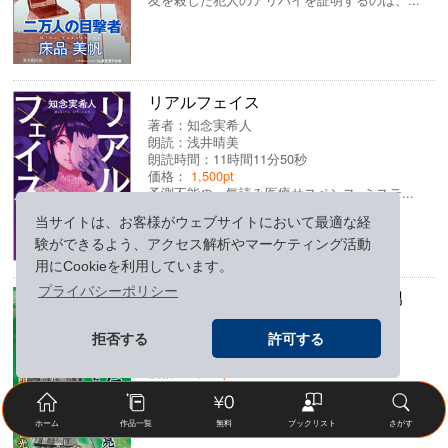
リアルフェイス
著者：
知念実希人
朗読：
浅井晴美
朗読時間：11時間11分50秒
価格：
1,500pt
予測不能の一気読み医療サスペンス×ミステ...
当サイトは、お客様がウェブサイトにおいて最適な経
験ができるよう、アクセス解析やマーケティング活動
用にCookieを利用しています。
プライバシーポリシー
渋沢栄一伝 日本の未来を変えた男
著者：
小前亮
朗読：
下山吉光
拒否する
許可する
朗読時間：4時間59分45秒
価格：
1,800pt
約500の企業を育て「日本資本主義の父」...
ホーム
作品一覧
無料
ブックリスト
さがす