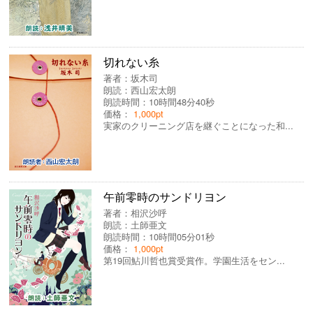
切れない糸
著者：
坂木司
朗読：
西山宏太朗
朗読時間：10時間48分40秒
価格：
1,000pt
実家のクリーニング店を継ぐことになった和...
午前零時のサンドリヨン
著者：
相沢沙呼
朗読：
土師亜文
朗読時間：10時間05分01秒
価格：
1,000pt
第19回鮎川哲也賞受賞作。学園生活をセン...