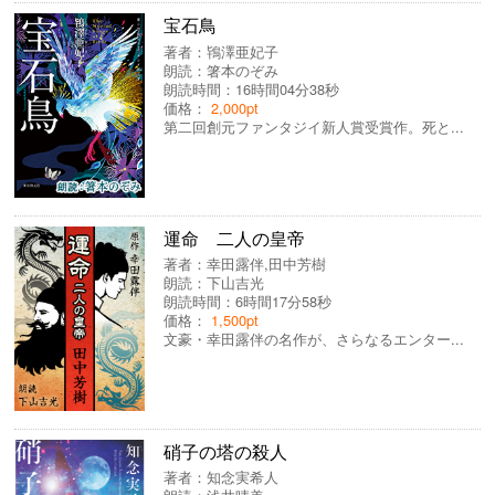
宝石鳥
著者：
鴇澤亜妃子
朗読：
箸本のぞみ
朗読時間：16時間04分38秒
価格：
2,000pt
第二回創元ファンタジイ新人賞受賞作。死と...
運命 二人の皇帝
著者：
幸田露伴
,
田中芳樹
朗読：
下山吉光
朗読時間：6時間17分58秒
価格：
1,500pt
文豪・幸田露伴の名作が、さらなるエンター...
硝子の塔の殺人
著者：
知念実希人